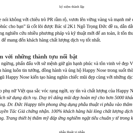
nói không với chiêu trò PR rầm rộ, vươn lên vững vàng và mạnh mẽ q
phúc cho bạn” là cốt lõi được Bác sĩ 2K1 Ngô Trọng Đức đề ra, dẫn 
g nghiên cứu nhiều phương pháp và kỹ thuật mới để an toàn, ít tổn thư
 để mang đến khách hàng chất lượng dịch vụ tốt nhất.
m với những thành tựu nổi bật
ngừng, phấn đấu với sứ mệnh giữ gìn hạnh phúc và tôn vinh vẻ đẹp 
 hàng luôn tin tưởng, đồng hành và ủng hộ Happy Nose trong suốt thời 
ngũ Happy Nose kiến tạo hàng nghìn chiếc mũi đẹp cùng với những dịc
phụ nữ Việt qua sắc vóc rạng ngời, uy tín và chất lượng của Happy N
ách sử dụng dịch vụ. Duy trì dáng mũi đẹp hoàn mỹ cho hơn 5000 khá
ạng. Dr. Đức Happy tiên phong ứng dụng phẫu thuật vi phẫu vào th
ền Tác Giả chứng nhận. 100% khách hàng hài lòng chất lượng dịch
chung. Trang thiết bị thẩm mỹ đáp ứng nghiêm ngặt tiêu chuẩn y tế tron