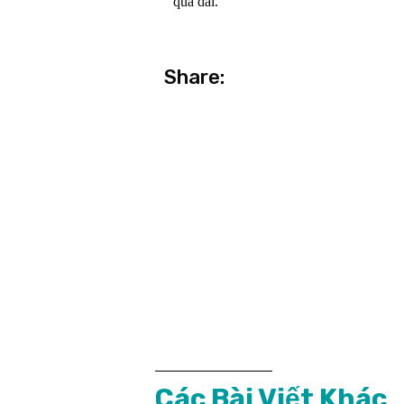
quả dài.
Share:
Các Bài Viết Khác