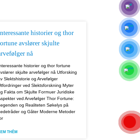
Interessante historier og thor
fortune avslører skjulte
arvefølger nå
nteressante historier og thor fortune
vslører skjulte arvefølger nå Utforsking
v Slektshistorie og Arvefølger
tfordringer ved Slektsforskning Myter
g Fakta om Skjulte Formuer Juridiske
spekter ved Arvefølger Thor Fortune:
egenden og Realiteten Søkelys på
edetråder og Gåter Moderne Metoder
or
XEM THÊM