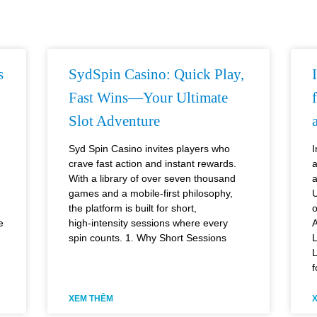
s
SydSpin Casino: Quick Play,
Fast Wins—Your Ultimate
Slot Adventure
Syd Spin Casino invites players who
I
crave fast action and instant rewards.
a
With a library of over seven thousand
a
games and a mobile‑first philosophy,
U
the platform is built for short,
o
e
high‑intensity sessions where every
A
spin counts. 1. Why Short Sessions
L
L
f
XEM THÊM