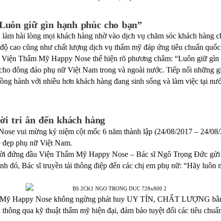
Luôn giữ gìn hạnh phúc cho bạn”
àm hài lòng mọi khách hàng nhờ vào dịch vụ chăm sóc khách hàng ch
h độ cao cũng như chất lượng dịch vụ thẩm mỹ đáp ứng tiêu chuẩn quốc 
, Viện Thẩm Mỹ Happy Nose thể hiện rõ phương châm: “Luôn giữ gìn 
cho đông đảo phụ nữ Việt Nam trong và ngoài nước. Tiếp nối những g
ng hành với nhiều hơn khách hàng đang sinh sống và làm việc tại nướ
lời tri ân đến khách hàng
se vui mừng kỷ niệm cột mốc 6 năm thành lập (24/08/2017 – 24/08/2
vẻ đẹp phụ nữ Việt Nam.
ời đứng đầu Viện Thẩm Mỹ Happy Nose – Bác sĩ Ngô Trọng Đức gửi gắ
nh đó, Bác sĩ truyền tải thông điệp đến các chị em phụ nữ: “Hãy luôn 
Thẩm Mỹ Happy Nose không ngừng phát huy UY TÍN, CHẤT LƯỢNG b
 thông qua kỹ thuật thẩm mỹ hiện đại, đảm bảo tuyệt đối các tiêu chuẩn