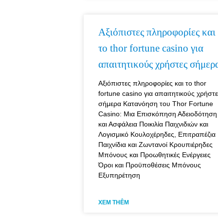
Αξιόπιστες πληροφορίες και
το thor fortune casino για
απαιτητικούς χρήστες σήμερ
Αξιόπιστες πληροφορίες και το thor
fortune casino για απαιτητικούς χρήστ
σήμερα Κατανόηση του Thor Fortune
Casino: Μια Επισκόπηση Αδειοδότηση
και Ασφάλεια Ποικιλία Παιχνιδιών και
Λογισμικό Κουλοχέρηδες, Επιτραπέζια
Παιχνίδια και Ζωντανοί Κρουπιέρηδες
Μπόνους και Προωθητικές Ενέργειες
Όροι και Προϋποθέσεις Μπόνους
Εξυπηρέτηση
XEM THÊM