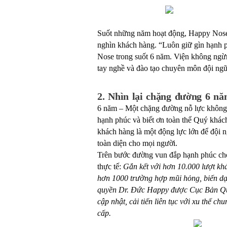
Suốt những năm hoạt động, Happy Nose 
nghìn khách hàng. “Luôn giữ gìn hạnh 
Nose trong suốt 6 năm. Viện không ngừn
tay nghề và đào tạo chuyên môn đội ngũ
2. Nhìn lại chặng đường 6 nă
6 năm – Một chặng đường nỗ lực không 
hạnh phúc và biết ơn toàn thể Quý khách
khách hàng là một động lực lớn để đội 
toàn diện cho mọi người.
Trên bước đường vun đắp hạnh phúc cho 
thực tế:
Gắn kết với hơn 10.000 lượt kh
hơn 1000 trường hợp mũi hỏng, biến d
quyền Dr. Đức Happy được Cục Bản Quy
cập nhật, cải tiến liên tục với xu thế 
cấp.