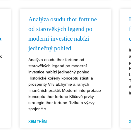
Analýza osudu thor fortune
od starověkých legend po
α
moderní investice nabízí
jedinečný pohled
I
ες
a
Analýza osudu thor fortune od
p
starověkých legend po moderní
F
investice nabízí jedinečný pohled
L
Historické kořeny konceptu štěstí a
T
prosperity Vliv alchymie a raných
d
finančních praktik Moderní interpretace
I
konceptu thor fortune Klíčové prvky
strategie thor fortune Rizika a výzvy
spojené s
XEM THÊM