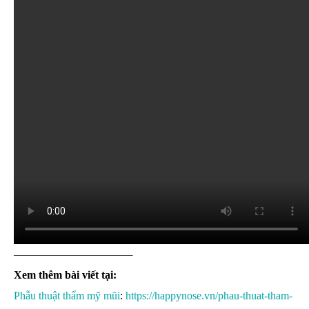
———————————–
Xem thêm bài viết tại:
Phẫu thuật thẩm mỹ mũi
:
https://happynose.vn/phau-thuat-tham-