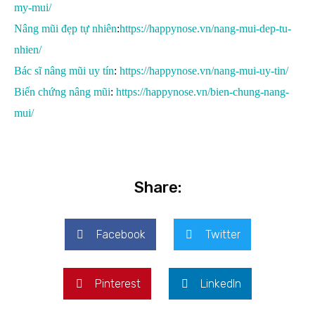
my-mui/
Nâng mũi đẹp tự nhiên
:
https://happynose.vn/nang-mui-dep-tu-
nhien/
Bác sĩ nâng mũi uy tín
:
https://happynose.vn/nang-mui-uy-tin/
Biến chứng nâng mũi
:
https://happynose.vn/bien-chung-nang-
mui/
Share:
Facebook
Twitter
Pinterest
LinkedIn