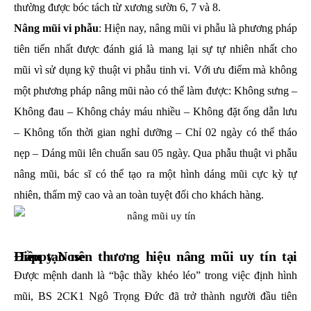
thường được bóc tách từ xương sườn 6, 7 và 8.
Nâng mũi vi phẫu
: Hiện nay, nâng mũi vi phẫu là phương pháp
tiên tiến nhất được đánh giá là mang lại sự tự nhiên nhất cho
mũi vì sử dụng kỹ thuật vi phẫu tinh vi. Với ưu điểm mà không
một phương pháp nâng mũi nào có thể làm được: Không sưng –
Không đau – Không chảy máu nhiều – Không đặt ống dẫn lưu
– Không tốn thời gian nghỉ dưỡng – Chỉ 02 ngày có thể tháo
nẹp – Dáng mũi lên chuẩn sau 05 ngày. Qua phẫu thuật vi phẫu
nâng mũi, bác sĩ có thể tạo ra một hình dáng mũi cực kỳ tự
nhiên, thẩm mỹ cao và an toàn tuyệt đối cho khách hàng.
Điều tạo nên thương hiệu nâng mũi uy tín tại Happy Nose
Được mệnh danh là “bậc thầy khéo léo” trong việc định hình
mũi, BS 2CK1 Ngô Trọng Đức đã trở thành người đầu tiên