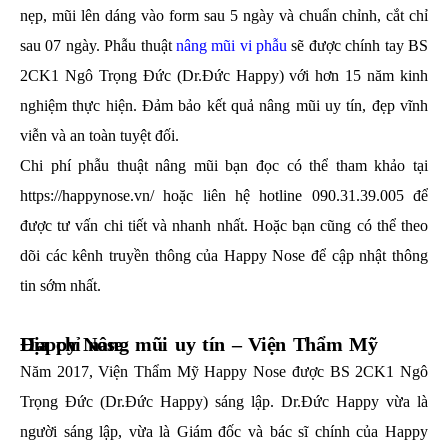
nẹp, mũi lên dáng vào form sau 5 ngày và chuẩn chỉnh, cắt chỉ
sau 07 ngày. Phẫu thuật
nâng mũi vi phẫu
sẽ được chính tay BS
2CK1 Ngô Trọng Đức (Dr.Đức Happy) với hơn 15 năm kinh
nghiệm thực hiện. Đảm bảo kết quả nâng mũi uy tín, đẹp vĩnh
viễn và an toàn tuyệt đối.
Chi phí phẫu thuật nâng mũi bạn đọc có thể tham khảo tại
https://happynose.vn/
hoặc liên hệ hotline 090.31.39.005 để
được tư vấn chi tiết và nhanh nhất. Hoặc bạn cũng có thể theo
dõi các kênh truyền thông của Happy Nose để cập nhật thông
tin sớm nhất.
Địa chỉ nâng mũi uy tín – Viện Thẩm Mỹ Happy Nose
Năm 2017, Viện Thẩm Mỹ Happy Nose được BS 2CK1 Ngô
Trọng Đức (Dr.Đức Happy) sáng lập. Dr.Đức Happy vừa là
người sáng lập, vừa là Giám đốc và bác sĩ chính của Happy