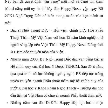
Nếu bạn đã quyết định “tân trang” mũi mới và đang tìm kiếm
bác sĩ nâng mũi uy tín thì hãy đến Happy Nose, gặp ngay BS
2CK1 Ngô Trọng Đức để biến mong muốn của bạn thành sự
thật.
Bác sĩ Ngô Trọng Đức – Hội viên chính thức Hội Phẫu
Thuật Thẩm Mỹ Việt Nam với hơn 15 năm kinh nghiệm, là
người sáng lập nên Viện Thẩm Mỹ Happy Nose. Đồng thời
là Giám đốc chuyên môn của Viện.
Những năm 2000, BS Ngô Trọng Đức đậu văn bằng bác sĩ
Hệ chính quy của Đại học Y Dược TP.HCM. Sau đó ít năm,
qua quá trình nỗ lực không ngừng nghỉ, BS tiếp tục trúng
tuyển chuyên ngành Phẫu thuật thẩm mỹ hệ chính quy của
trường Đại học Y Khoa Phạm Ngọc Thạch – Trường đại học
đầu tiên tại Việt Nam có chuyên ngành Phẫu thuật thẩm mỹ.
Những năm sau đó, Dr.Đức Happy tiếp tục hoàn thiện