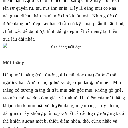
mềm mại. Người sở hữu chiếc mũi sáng chữ S này luôn toát
lên sự quyến rũ, thu hút ánh nhìn. Đây là dáng mũi có khả
năng tạo điểm nhấn mạnh mẽ cho khuôn mặt. Nhưng để có
được dáng mũi đẹp này bác sĩ cần có kỹ thuật phẫu thuật tỉ mỉ,
chính xác để đạt được hình dáng đẹp nhất và mang lại hiệu
quả lâu dài nhất.
Mũi thẳng:
Dáng mũi thẳng (còn được gọi là mũi dọc dừa) được đa số
người Châu Á ưa chuộng bởi vẻ đẹp dịu dàng, tự nhiên. Mũi
thẳng có đường thẳng từ đầu mũi đến gốc mũi, không gồ ghề,
tạo nên một vẻ đẹp đơn giản và tinh tế. Ưu điểm của mũi thẳng
là tạo cho khuôn mặt vẻ duyên dáng, nhẹ nhàng. Tuy nhiên,
dáng mũi này không phù hợp với tất cả các loại gương mặt, có
thể khiến gương mặt bị thiếu điểm nhấn, thô, cứng nhắc và