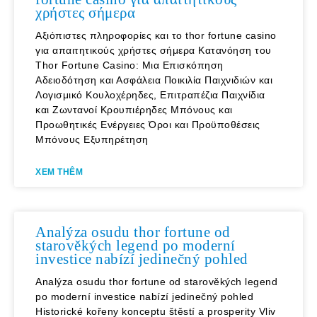
χρήστες σήμερα
Αξιόπιστες πληροφορίες και το thor fortune casino
για απαιτητικούς χρήστες σήμερα Κατανόηση του
Thor Fortune Casino: Μια Επισκόπηση
Αδειοδότηση και Ασφάλεια Ποικιλία Παιχνιδιών και
Λογισμικό Κουλοχέρηδες, Επιτραπέζια Παιχνίδια
και Ζωντανοί Κρουπιέρηδες Μπόνους και
Προωθητικές Ενέργειες Όροι και Προϋποθέσεις
Μπόνους Εξυπηρέτηση
XEM THÊM
Analýza osudu thor fortune od
starověkých legend po moderní
investice nabízí jedinečný pohled
Analýza osudu thor fortune od starověkých legend
po moderní investice nabízí jedinečný pohled
Historické kořeny konceptu štěstí a prosperity Vliv