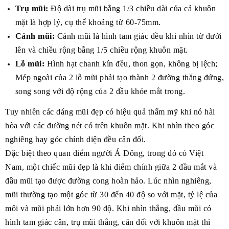
Trụ mũi:
Độ dài trụ mũi bằng 1/3 chiều dài của cả khuôn
mặt là hợp lý, cụ thể khoảng từ 60-75mm.
Cánh mũi:
Cánh mũi là hình tam giác đều khi nhìn từ dưới
lên và chiều rộng bằng 1/5 chiều rộng khuôn mặt.
Lỗ mũi:
Hình hạt chanh kín đều, thon gọn, không bị lệch;
Mép ngoài của 2 lỗ mũi phải tạo thành 2 đường thẳng đứng,
song song với độ rộng của 2 đầu khóe mắt trong.
Tuy nhiên các dáng mũi đẹp có hiệu quả thẩm mỹ khi nó hài
hòa với các đường nét có trên khuôn mặt. Khi nhìn theo góc
nghiêng hay góc chính diện đều cân đối.
Đặc biệt theo quan điểm người Á Đông, trong đó có Việt
Nam, một chiếc mũi đẹp là khi điểm chính giữa 2 đầu mắt và
đầu mũi tạo được đường cong hoàn hảo. Lúc nhìn nghiêng,
mũi thường tạo một góc từ 30 đến 40 độ so với mặt, tỷ lệ của
môi và mũi phải lớn hơn 90 độ. Khi nhìn thẳng, đầu mũi có
hình tam giác cân, trụ mũi thẳng, cân đối với khuôn mặt thì