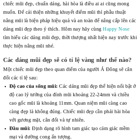
chiếc mũi đẹp, chuẩn dáng, hài hòa là điều ai ai cũng mong
muốn. Để cải thiện những khuyết điểm mũi thì phẫu thuật
nâng mũi là biện pháp hiệu quả và an toàn để nâng cấp lên các
dáng mũi đẹp theo ý thích. Hôm nay hãy cùng
Happy Nose
tìm hiểu các dáng mũi đẹp, thời thượng nhất hiện nay trước khi
thực hiện nâng mũi nhé.
Các dáng mũi đẹp sẽ có tỉ lệ vàng như thế nào?
Một chiếc mũi đẹp theo quan điểm của người Á Đông sẽ cân
đối các tỉ lệ sau:
Độ cao của sống mũi:
Các dáng mũi đẹp thể hiện nổi bật ở
độ cao lý tưởng của đỉnh mũi khoảng 22-24mm và chiều
cao gốc mũi là khoảng 11mm. Quan niệm mũi càng cao
càng đẹp là không đúng. Chiếc mũi đẹp cần phải hài hòa
với gương mặt, cân đối và tự nhiên.
Đầu mũi:
Định dạng rõ hình tam giác tạo cảm giác mềm
mại và đường cong ấn tượng.