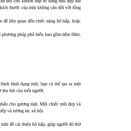
 cân đối cho khuôn mặt từ dáng mũi đẹp hài
 kích thước của mũi không cân đối với tổng
ấn đề liên quan đến chức năng hô hấp, hoặc
phương pháp phổ biến bao gồm tiêm filler,
hỉnh hình dạng mũi, bạn có thể tạo ra một
ự thu hút của mỗi người.
m nhấn cho gương mặt. Một chiếc mũi đẹp và
tiếp và tương tác xã hội.
mũi để cải thiện hô hấp, giúp người đó thở