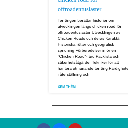
offroadentusiaster
Terrängen berättar historier om
utvecklingen längs chicken road för
offroadentusiaster Utvecklingen av
Chicken Roads och deras Karaktär
Historiska rötter och geografisk
spridning Förberedelser inför en
"Chicken Road"-färd Packlista och
säkerhetsåtgärder Tekniker för att
hantera utmanande terräng Färdighet
i återställning och
XEM THÊM