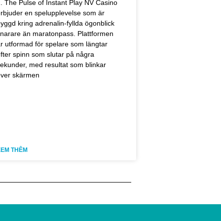
. The Pulse of Instant Play NV Casino
rbjuder en spelupplevelse som är
yggd kring adrenalin‑fyllda ögonblick
narare än maratonpass. Plattformen
r utformad för spelare som längtar
fter spinn som slutar på några
ekunder, med resultat som blinkar
ver skärmen
XEM THÊM