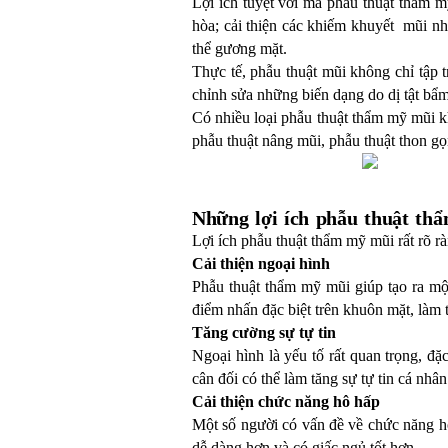
Lợi ích tuyệt vời mà phẫu thuật thẩm m
hòa; cải thiện các khiếm khuyết mũi nh
thể gương mặt.
Thực tế, phẫu thuật mũi không chỉ tập 
chỉnh sửa những biến dạng do dị tật bẩ
Có nhiều loại phẫu thuật thẩm mỹ mũi 
phẫu thuật nâng mũi, phẫu thuật thon gọ
Những lợi ích phẫu thuật th
Lợi ích phẫu thuật thẩm mỹ mũi rất rõ 
Cải thiện ngoại hình
Phẫu thuật thẩm mỹ mũi giúp tạo ra mộ
điểm nhấn đặc biệt trên khuôn mặt, làm t
Tăng cường sự tự tin
Ngoại hình là yếu tố rất quan trọng, đ
cân đối có thể làm tăng sự tự tin cá nhân
Cải thiện chức năng hô hấp
Một số người có vấn đề về chức năng hô
dễ dàng hơn và có giấc ngủ tốt hơn.