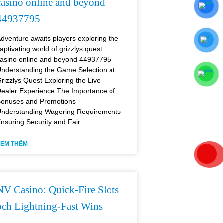
casino online and beyond
44937795
dventure awaits players exploring the
aptivating world of grizzlys quest
asino online and beyond 44937795
nderstanding the Game Selection at
rizzlys Quest Exploring the Live
ealer Experience The Importance of
onuses and Promotions
nderstanding Wagering Requirements
nsuring Security and Fair
XEM THÊM
NV Casino: Quick‑Fire Slots
och Lightning‑Fast Wins