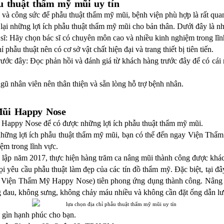
ẫu thuật thẩm mỹ mũi uy tín
n và công sức để phẫu thuật thẩm mỹ mũi, bệnh viện phù hợp là rất quan
lại những lợi ích phẫu thuật thẩm mỹ mũi
cho bản thân. Dưới đây là nh
ĩ: Hãy chọn bác sĩ có chuyên môn cao và nhiều kinh nghiệm trong lĩn
ỉ phẫu thuật nên có cơ sở vật chất hiện đại và trang thiết bị tiên tiến.
rước đây: Đọc phản hồi và đánh giá từ khách hàng trước đây để có cái 
gũ nhân viên nên thân thiện và sẵn lòng hỗ trợ bệnh nhân.
ũi Happy Nose
Happy Nose để có được những lợi ích phẫu thuật thẩm mỹ mũi.
những lợi ích phẫu thuật thẩm mỹ mũi, bạn có thể đến ngay Viện Th
ệm trong lĩnh vực.
p năm 2017, thực hiện hàng trăm ca nâng mũi thành công được khách
mọi yêu cầu phẫu thuật làm đẹp của các tín đồ thẩm mỹ. Đặc biệt, tại
Viện Thẩm Mỹ Happy Nose) tiên phong ứng dụng thành công. Nâng mũ
g đau, không sưng, không chảy máu nhiều và không cần đặt ống dẫn 
gìn hạnh phúc cho bạn.