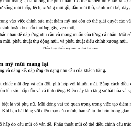
ỹ mũi mang lại là không thể phủ nhận. Có thể kể đến như: tạo ra sự
ư sống mũi thấp, lệch; xương mũi gồ; đầu mũi thô; cánh mũi bè, dày;
trung vào việc chỉnh sửa mặt thẩm mỹ mà còn có thể giải quyết các v
m sinh hoặc do chấn thương gãy, vẹo mũi,…
khác nhau để đáp ứng nhu cầu và mong muốn của từng cá nhân. Một số 
n mũi, phẫu thuật thụ động mũi, và phẫu thuật điểu chỉnh xương mũi.
ẩm mỹ mũi mang lại
ràng và đáng kể, đáp ứng đa dạng nhu cầu của khách hàng.
t chiếc mũi đẹp và cân đối, phù hợp với khuôn mặt. Bằng cách điều c
ôn lên sức hấp dẫn và cá tính riêng. Điều này làm tăng sự hài hòa và s
ặc biệt là với phụ nữ. Mũi đóng vai trò quan trọng trong việc tạo điể
. Khi bạn hài lòng với diện mạo của mình, bạn sẽ tự tin hơn trong giao 
 hấp do cấu mũi có vấn đề. Phẫu thuật mũi có thể điều chỉnh cấu trúc 