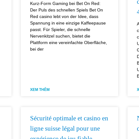
Kurz‑Form Gaming bei Bet On Red:
Der Puls des schnellen Spiels Bet On
Red casino lebt von der Idee, dass
Spannung in eine einzige Kaffeepause
A
passt. Für Spieler, die schnelle
c
Nervenkitzel suchen, bietet die
c
Plattform eine vereinfachte Oberfläche,
U
bei der
G
D
B
U
E
XEM THÊM
Sécurité optimale et casino en
ligne suisse légal pour une
expérience de jeu fiable