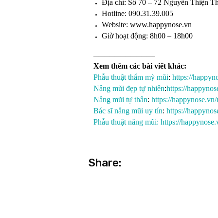
Địa chỉ: Số 70 – 72 Nguyễn Thiện T
Hotline: 090.31.39.005
Website:
www.happynose.vn
Giờ hoạt động: 8h00 – 18h00
———————————–
Xem thêm các bài viết khác:
Phẫu thuật thẩm mỹ mũi
:
https://happy
Nâng mũi đẹp tự nhiên
:
https://happynos
Nâng mũi tự thân
:
https://happynose.vn/
Bác sĩ nâng mũi uy tín
:
https://happynos
Phẫu thuật nâng mũi:
https://happynose
Share: