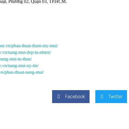
huật, Phường 02, Quận 03, TP.HCM.
nose.vn/phau-thuat-tham-my-mui/
e.vn/nang-mui-dep-tu-nhien/
nang-mui-tu-than/
e.vn/nang-mui-uy-tin/
.vn/phau-thuat-nang-mui/
Facebook
Twitter