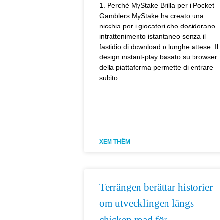
1. Perché MyStake Brilla per i Pocket
Gamblers MyStake ha creato una
nicchia per i giocatori che desiderano
intrattenimento istantaneo senza il
fastidio di download o lunghe attese. Il
design instant‑play basato su browser
della piattaforma permette di entrare
subito
XEM THÊM
Terrängen berättar historier
om utvecklingen längs
chicken road för